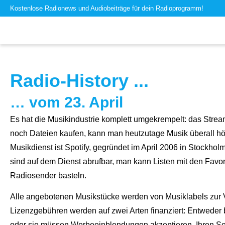
Kostenlose Radionews und Audiobeiträge für dein Radioprogramm!
Radio-History ...
… vom 23. April
Es hat die Musikindustrie komplett umgekrempelt: das Stre
noch Dateien kaufen, kann man heutzutage Musik überall hör
Musikdienst ist Spotify, gegründet im April 2006 in Stockh
sind auf dem Dienst abrufbar, man kann Listen mit den Favo
Radiosender basteln.
Alle angebotenen Musikstücke werden von Musiklabels zur Ve
Lizenzgebühren werden auf zwei Arten finanziert: Entwede
oder sie müssen Werbeeinblendungen akzeptieren. Ihren Serv