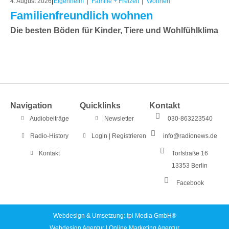
|
|
|
4. August 2026
Eigenheim
Familie + Freizeit
Wohnen
Familienfreundlich wohnen
Die besten Böden für Kinder, Tiere und Wohlfühlklima
Navigation
Quicklinks
Kontakt
Audiobeiträge
Newsletter
030-863223540
Radio-History
Login | Registrieren
info@radionews.de
Kontakt
Torfstraße 16
13353 Berlin
Facebook
Webdesign & Umsetzung: tpi Media GmbH®
Webdesign Agentur
|
Online Marketing Agentur