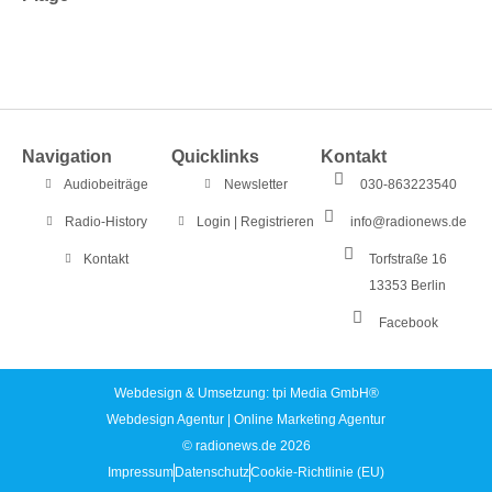
Navigation
Quicklinks
Kontakt
Audiobeiträge
Newsletter
030-863223540
Radio-History
Login | Registrieren
info@radionews.de
Kontakt
Torfstraße 16
13353 Berlin
Facebook
Webdesign & Umsetzung: tpi Media GmbH®
Webdesign Agentur
|
Online Marketing Agentur
© radionews.de 2026
Impressum
Datenschutz
Cookie-Richtlinie (EU)