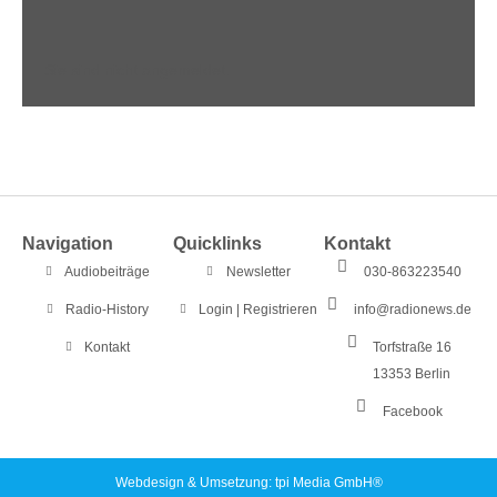
Sie sind nicht angemeldet.
Navigation
Quicklinks
Kontakt
Audiobeiträge
Newsletter
030-863223540
Radio-History
Login | Registrieren
info@radionews.de
Kontakt
Torfstraße 16
13353 Berlin
Facebook
Webdesign & Umsetzung: tpi Media GmbH®