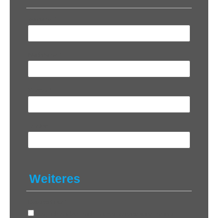
Vorname
*
Nachname
*
Sender
*
Telefon
Weiteres
Datenschutz
*
Ja, ich erkläre mich mit der Verarbeitung meiner