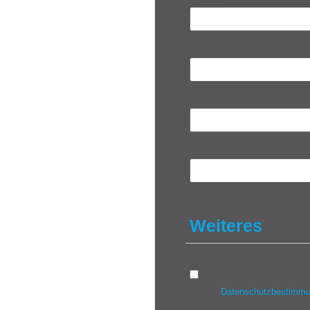
Nachname
*
Sender
*
Telefon
Weiteres
Datenschutz
*
Ja, ich erkläre mich mit
der
Datenschutzbestimm