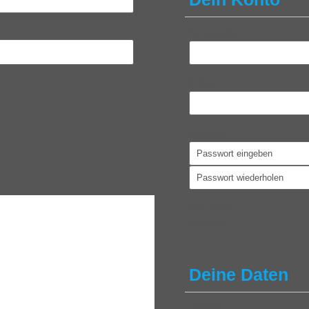
Benutzername
*
E-Mail
*
Passwort
*
Dein Konto
*
Kostenlos
Deine Daten
Vorname
*