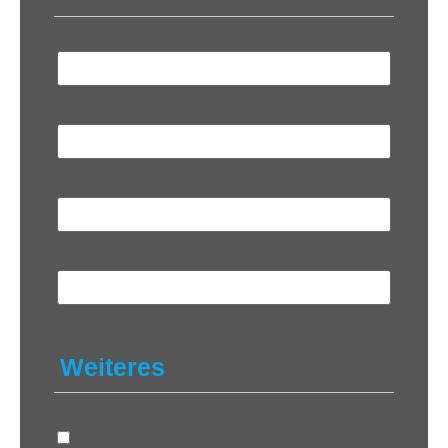
Vorname
*
Nachname
*
Sender
*
Telefon
Weiteres
Datenschutz
*
Ja, ich erkläre mich mit der Verarbeitung meiner