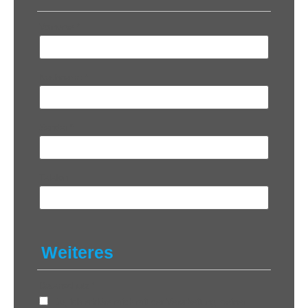
Vorname
*
Nachname
*
Sender
*
Telefon
Weiteres
Datenschutz
*
Ja, ich erkläre mich mit der Verarbeitung meiner