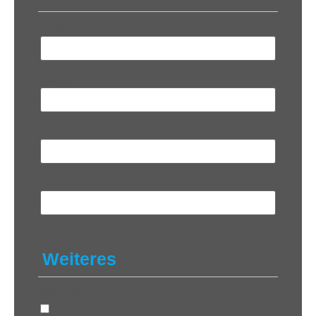
Vorname
*
Nachname
*
Sender
*
Telefon
Weiteres
Datenschutz
*
Ja, ich erkläre mich mit der Verarbeitung meiner