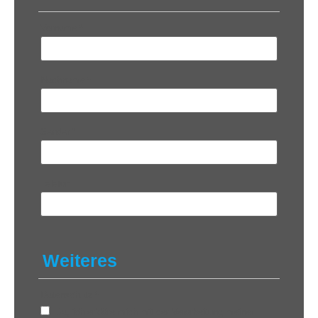
Vorname
*
Nachname
*
Sender
*
Telefon
Weiteres
Datenschutz
*
Ja, ich erkläre mich mit der Verarbeitung meiner