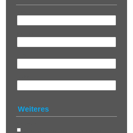
Vorname
*
Nachname
*
Sender
*
Telefon
Weiteres
Datenschutz
*
Ja, ich erkläre mich mit der Verarbeitung meiner