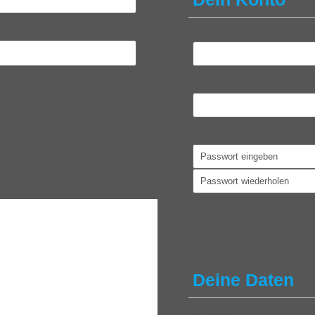
Benutzername
*
E-Mail
*
Passwort
*
Dein Konto
*
Kostenlos
Deine Daten
Vorname
*