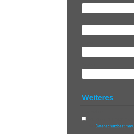
Nachname
*
Sender
*
Telefon
Weiteres
Datenschutz
*
Ja, ich erkläre mich mit
der
Datenschutzbestimm