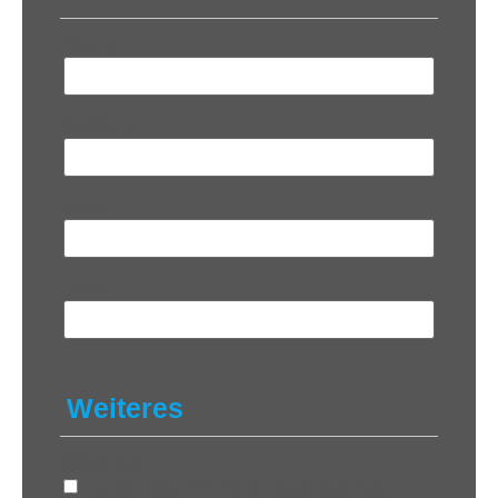
Vorname
*
Nachname
*
Sender
*
Telefon
Weiteres
Datenschutz
*
Ja, ich erkläre mich mit der Verarbeitung meiner