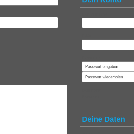
Benutzername
*
E-Mail
*
Passwort
*
Dein Konto
*
Kostenlos
Deine Daten
Vorname
*