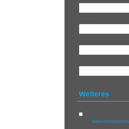
Nachname
*
Sender
*
Telefon
Weiteres
Datenschutz
*
Ja, ich erkläre mich mit
der
Datenschutzbestimm