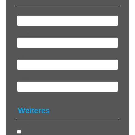
Vorname
*
Nachname
*
Sender
*
Telefon
Weiteres
Datenschutz
*
Ja, ich erkläre mich mit der Verarbeitung meiner