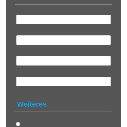
Vorname
*
Nachname
*
Sender
*
Telefon
Weiteres
Datenschutz
*
Ja, ich erkläre mich mit der Verarbeitung meiner