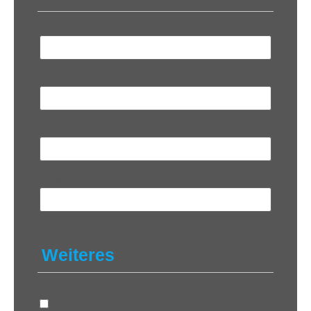
Vorname
*
Nachname
*
Sender
*
Telefon
Weiteres
Datenschutz
*
Ja, ich erkläre mich mit der Verarbeitung meiner