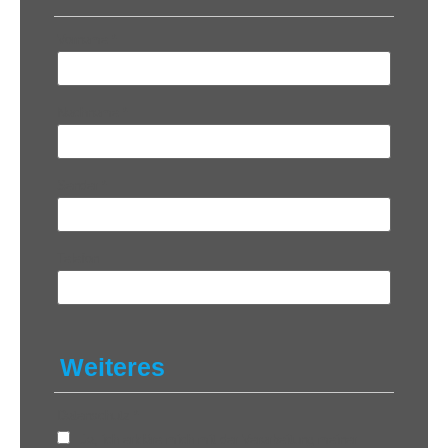
Vorname
*
Nachname
*
Sender
*
Telefon
Weiteres
Datenschutz
*
Ja, ich erkläre mich mit der Verarbeitung meiner