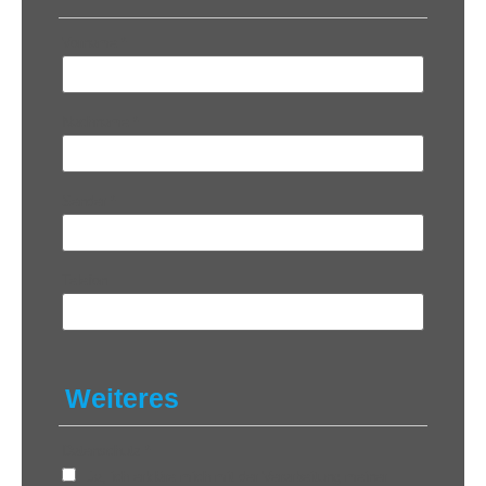
Vorname
*
Nachname
*
Sender
*
Telefon
Weiteres
Datenschutz
*
Ja, ich erkläre mich mit der Verarbeitung meiner