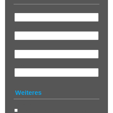
Vorname
*
Nachname
*
Sender
*
Telefon
Weiteres
Datenschutz
*
Ja, ich erkläre mich mit der Verarbeitung meiner