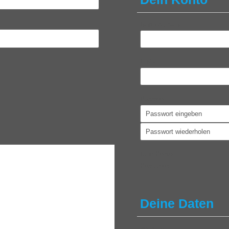
Benutzername
*
E-Mail
*
Passwort
*
Dein Konto
*
Kostenlos
Deine Daten
Vorname
*