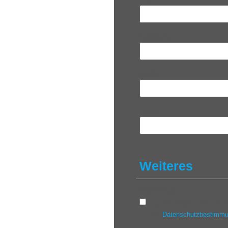
Nachname
*
Sender
*
Telefon
Weiteres
Datenschutz
*
Ja, ich erkläre mich mit
der
Datenschutzbestimm