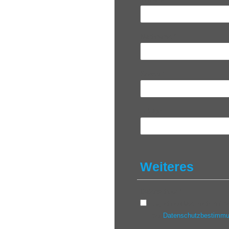
Nachname
*
Sender
*
Telefon
Weiteres
Datenschutz
*
Ja, ich erkläre mich mit
der
Datenschutzbestimm