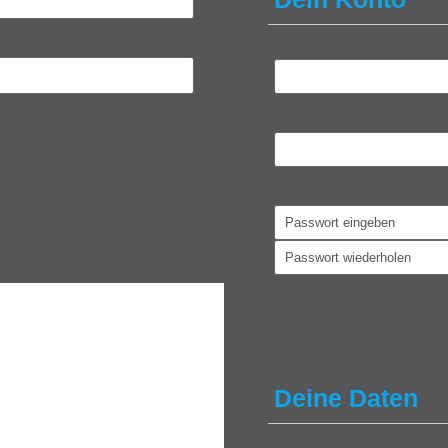
Benutzername
*
E-Mail
*
Passwort
*
Dein Konto
*
Kostenlos
Deine Daten
Vorname
*