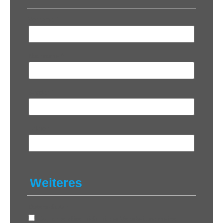
Vorname
*
Nachname
*
Sender
*
Telefon
Weiteres
Datenschutz
*
Ja, ich erkläre mich mit der Verarbeitung meiner