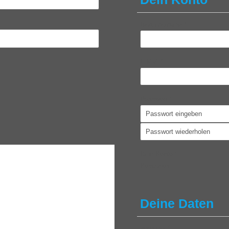
Benutzername
*
E-Mail
*
Passwort
*
Dein Konto
*
Kostenlos
Deine Daten
Vorname
*