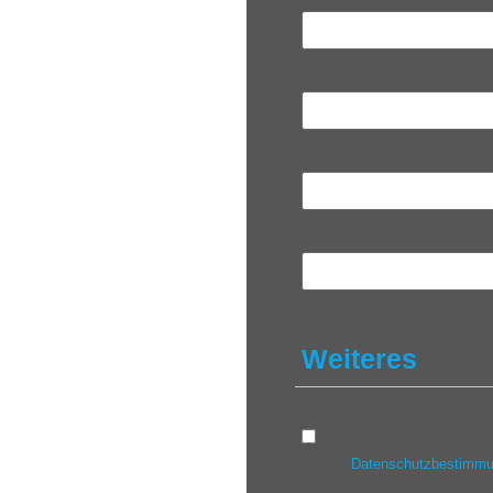
Nachname
*
Sender
*
Telefon
Weiteres
Datenschutz
*
Ja, ich erkläre mich mit
der
Datenschutzbestimm