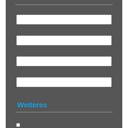
Vorname
*
Nachname
*
Sender
*
Telefon
Weiteres
Datenschutz
*
Ja, ich erkläre mich mit der Verarbeitung meiner