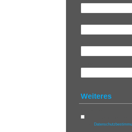
Nachname
*
Sender
*
Telefon
Weiteres
Datenschutz
*
Ja, ich erkläre mich mit
der
Datenschutzbestimm