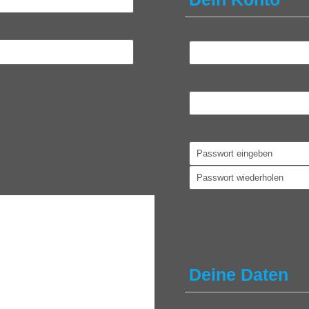
Benutzername
*
E-Mail
*
Passwort
*
Dein Konto
*
Kostenlos
Deine Daten
Vorname
*