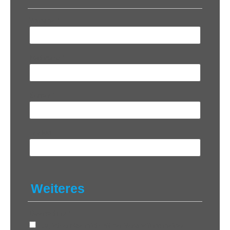
Vorname
*
Nachname
*
Sender
*
Telefon
Weiteres
Datenschutz
*
Ja, ich erkläre mich mit der Verarbeitung meiner