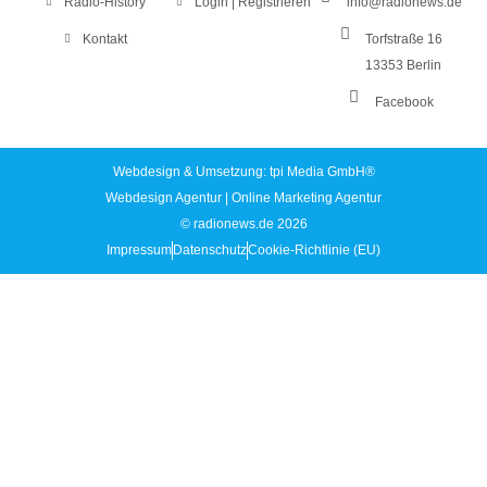
Radio-History
Login | Registrieren
info@radionews.de
Kontakt
Torfstraße 16
13353 Berlin
Facebook
Webdesign & Umsetzung: tpi Media GmbH®
Webdesign Agentur
|
Online Marketing Agentur
© radionews.de 2026
Impressum
Datenschutz
Cookie-Richtlinie (EU)